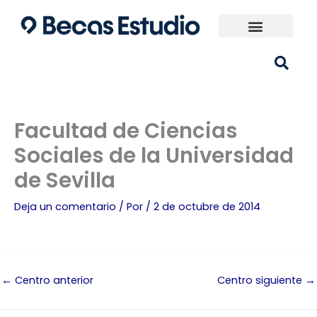
Ir
al
contenido
Universidades España
¿Qué carrera elijo?
Facultad de Ciencias
Sociales de la Universidad
de Sevilla
Deja un comentario
/ Por
/
2 de octubre de 2014
←
Centro anterior
Centro siguiente
→