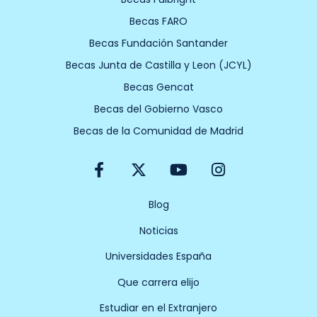
Becas FARO
Becas Fundación Santander
Becas Junta de Castilla y Leon (JCYL)
Becas Gencat
Becas del Gobierno Vasco
Becas de la Comunidad de Madrid
F
X
Y
I
a
-
o
n
c
t
u
s
e
w
t
t
Blog
b
i
u
a
Noticias
o
t
b
g
o
t
e
r
Universidades España
k
e
a
-
r
m
Que carrera elijo
f
Estudiar en el Extranjero