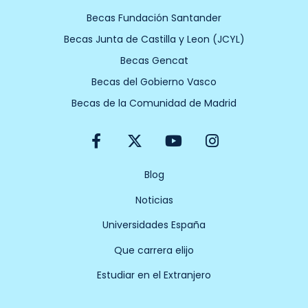
Becas Fundación Santander
Becas Junta de Castilla y Leon (JCYL)
Becas Gencat
Becas del Gobierno Vasco
Becas de la Comunidad de Madrid
F
X
Y
I
a
-
o
n
c
t
u
s
e
w
t
t
Blog
b
i
u
a
Noticias
o
t
b
g
o
t
e
r
Universidades España
k
e
a
-
r
m
Que carrera elijo
f
Estudiar en el Extranjero