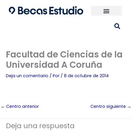
Ir
al
contenido
Universidades España
¿Qué carrera elijo?
Facultad de Ciencias de la
Universidad A Coruña
Deja un comentario
/ Por
/
8 de octubre de 2014
←
Centro anterior
Centro siguiente
→
Deja una respuesta