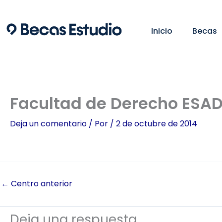
Ir
al
Inicio
Becas
contenido
Facultad de Derecho ESADE
Deja un comentario
/ Por
/
2 de octubre de 2014
←
Centro anterior
Deja una respuesta