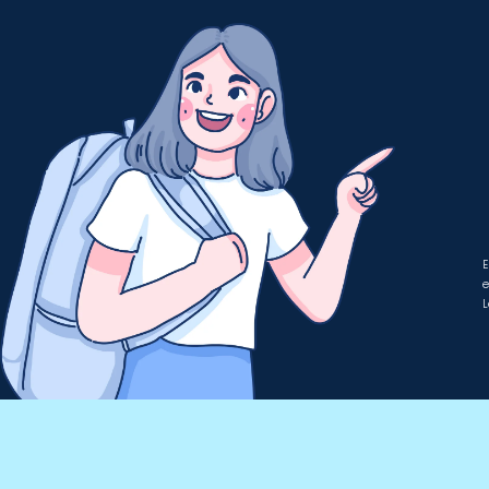
E
e
L