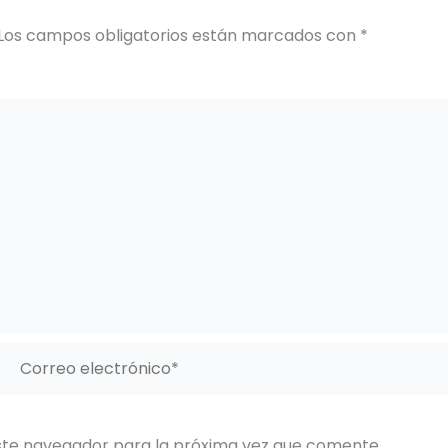
Los campos obligatorios están marcados con
*
Correo
electrónico*
ste navegador para la próxima vez que comente.