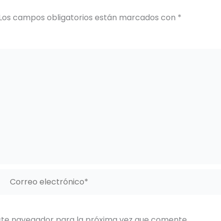
Los campos obligatorios están marcados con
*
Correo
electrónico*
ste navegador para la próxima vez que comente.