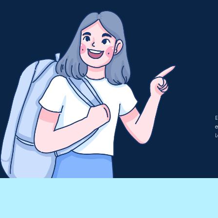
E
e
L