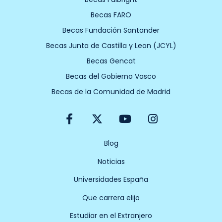
Becas FARO
Becas Fundación Santander
Becas Junta de Castilla y Leon (JCYL)
Becas Gencat
Becas del Gobierno Vasco
Becas de la Comunidad de Madrid
F
X
Y
I
a
-
o
n
c
t
u
s
e
w
t
t
Blog
b
i
u
a
Noticias
o
t
b
g
o
t
e
r
Universidades España
k
e
a
-
r
m
Que carrera elijo
f
Estudiar en el Extranjero