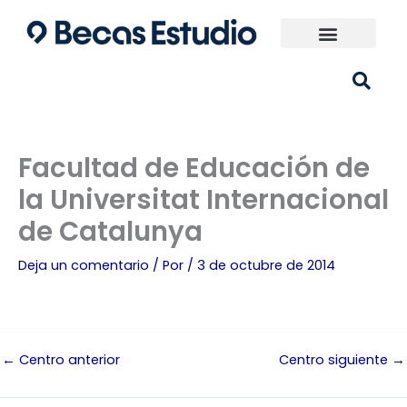
Ir
al
contenido
Universidades España
¿Qué carrera elijo?
Facultad de Educación de
la Universitat Internacional
de Catalunya
Deja un comentario
/ Por
/
3 de octubre de 2014
←
Centro anterior
Centro siguiente
→