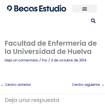
Ir
al
contenido
Universidades España
¿Qué carrera elijo?
Facultad de Enfermería de
la Universidad de Huelva
Deja un comentario
/ Por
/
3 de octubre de 2014
←
Centro anterior
Centro siguiente
→
Deja una respuesta