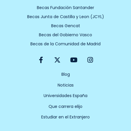
Becas Fundación Santander
Becas Junta de Castilla y Leon (JCYL)
Becas Gencat
Becas del Gobierno Vasco
Becas de la Comunidad de Madrid
F
X
Y
I
a
-
o
n
c
t
u
s
e
w
t
t
Blog
b
i
u
a
Noticias
o
t
b
g
o
t
e
r
Universidades España
k
e
a
-
r
m
Que carrera elijo
f
Estudiar en el Extranjero