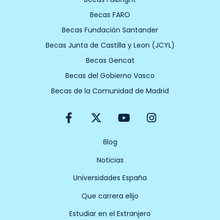
Becas FARO
Becas Fundación Santander
Becas Junta de Castilla y Leon (JCYL)
Becas Gencat
Becas del Gobierno Vasco
Becas de la Comunidad de Madrid
F
X
Y
I
a
-
o
n
c
t
u
s
e
w
t
t
Blog
b
i
u
a
Noticias
o
t
b
g
o
t
e
r
Universidades España
k
e
a
-
r
m
Que carrera elijo
f
Estudiar en el Extranjero