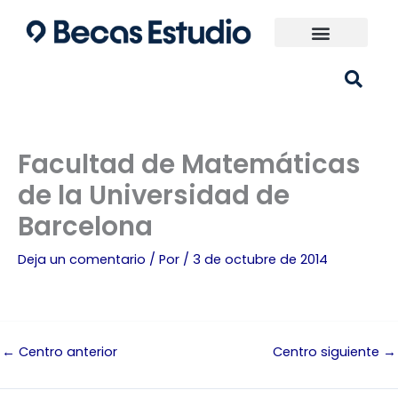
Ir
al
contenido
Universidades España
¿Qué carrera elijo?
Facultad de Matemáticas
de la Universidad de
Barcelona
Deja un comentario
/ Por
/
3 de octubre de 2014
←
Centro anterior
Centro siguiente
→