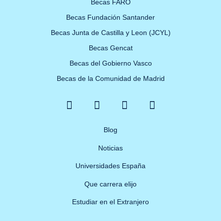
Becas FARO
Becas Fundación Santander
Becas Junta de Castilla y Leon (JCYL)
Becas Gencat
Becas del Gobierno Vasco
Becas de la Comunidad de Madrid
F
X
Y
I
a
-
o
n
c
t
u
s
e
w
Blog
t
t
b
i
u
a
Noticias
o
t
b
g
o
t
e
r
Universidades España
k
e
a
Que carrera elijo
-
r
m
f
Estudiar en el Extranjero