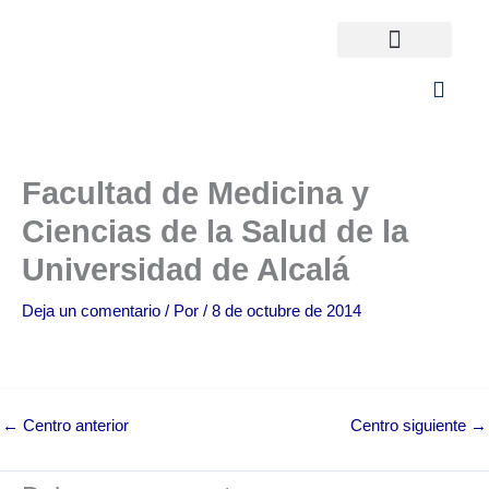
Ir
al
contenido
Universidades España
¿Qué carrera elijo?
Facultad de Medicina y
Ciencias de la Salud de la
Universidad de Alcalá
Deja un comentario
/ Por
/
8 de octubre de 2014
←
Centro anterior
Centro siguiente
→