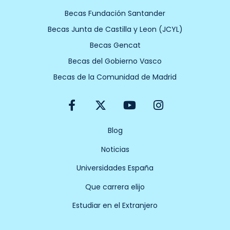
Becas Fundación Santander
Becas Junta de Castilla y Leon (JCYL)
Becas Gencat
Becas del Gobierno Vasco
Becas de la Comunidad de Madrid
F
X
Y
I
a
-
o
n
c
t
u
s
e
w
t
t
Blog
b
i
u
a
Noticias
o
t
b
g
o
t
e
r
Universidades España
k
e
a
-
r
m
Que carrera elijo
f
Estudiar en el Extranjero