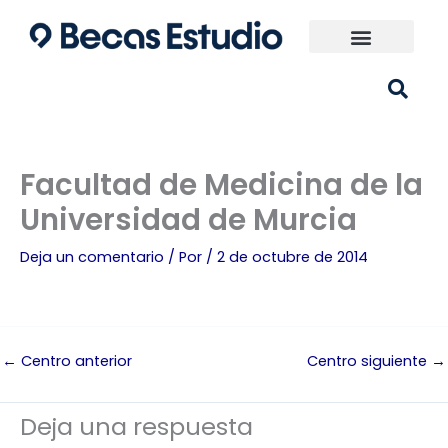
Ir
al
contenido
Universidades España
¿Qué carrera elijo?
Facultad de Medicina de la
Universidad de Murcia
Deja un comentario
/ Por
/
2 de octubre de 2014
←
Centro anterior
Centro siguiente
→
Deja una respuesta