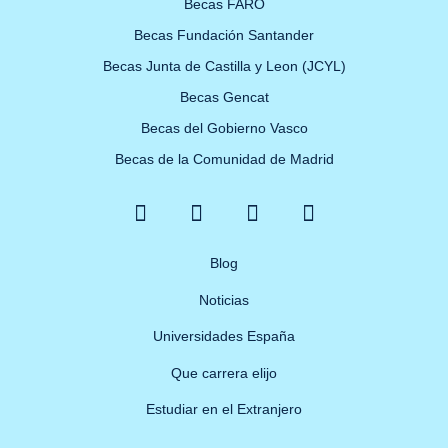
Becas FARO
Becas Fundación Santander
Becas Junta de Castilla y Leon (JCYL)
Becas Gencat
Becas del Gobierno Vasco
Becas de la Comunidad de Madrid
F
X
Y
I
a
-
o
n
c
t
u
s
e
w
Blog
t
t
b
i
u
a
Noticias
o
t
b
g
o
t
e
r
Universidades España
k
e
a
Que carrera elijo
-
r
m
f
Estudiar en el Extranjero