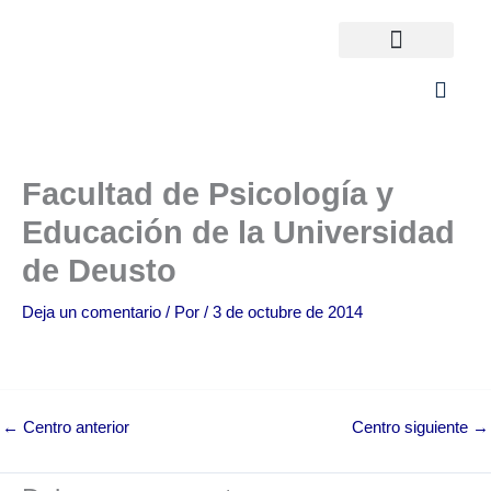
Ir
al
contenido
Universidades España
¿Qué carrera elijo?
Facultad de Psicología y
Educación de la Universidad
de Deusto
Deja un comentario
/ Por
/
3 de octubre de 2014
←
Centro anterior
Centro siguiente
→