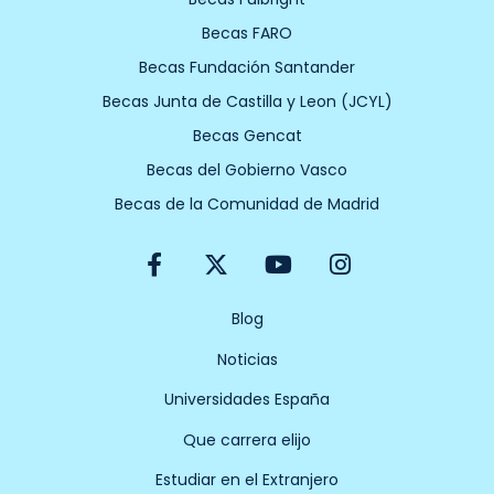
Becas FARO
Becas Fundación Santander
Becas Junta de Castilla y Leon (JCYL)
Becas Gencat
Becas del Gobierno Vasco
Becas de la Comunidad de Madrid
F
X
Y
I
a
-
o
n
c
t
u
s
e
w
t
t
Blog
b
i
u
a
Noticias
o
t
b
g
o
t
e
r
Universidades España
k
e
a
-
r
m
Que carrera elijo
f
Estudiar en el Extranjero