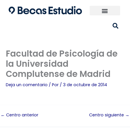
Ir
al
contenido
Universidades España
¿Qué carrera elijo?
Facultad de Psicología de
la Universidad
Complutense de Madrid
Deja un comentario
/ Por
/
3 de octubre de 2014
←
Centro anterior
Centro siguiente
→