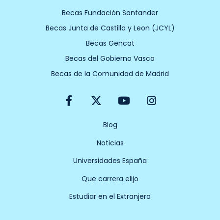
Becas Fundación Santander
Becas Junta de Castilla y Leon (JCYL)
Becas Gencat
Becas del Gobierno Vasco
Becas de la Comunidad de Madrid
F
X
Y
I
a
-
o
n
c
t
u
s
e
w
t
t
Blog
b
i
u
a
Noticias
o
t
b
g
o
t
e
r
Universidades España
k
e
a
-
r
m
Que carrera elijo
f
Estudiar en el Extranjero