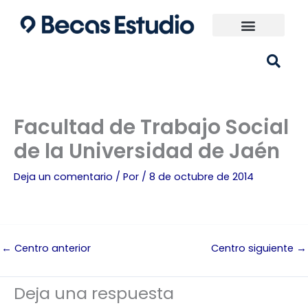
Ir
al
contenido
Universidades España
¿Qué carrera elijo?
Facultad de Trabajo Social
de la Universidad de Jaén
Deja un comentario
/ Por
/
8 de octubre de 2014
←
Centro anterior
Centro siguiente
→
Deja una respuesta