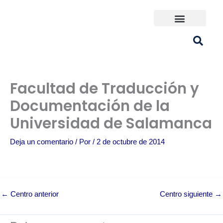
Ir
al
contenido
Universidades España
¿Qué carrera elijo?
Facultad de Traducción y
Documentación de la
Universidad de Salamanca
Deja un comentario
/ Por
/
2 de octubre de 2014
←
Centro anterior
Centro siguiente
→