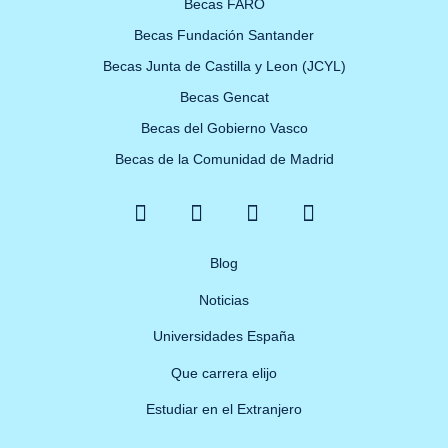
Becas FARO
Becas Fundación Santander
Becas Junta de Castilla y Leon (JCYL)
Becas Gencat
Becas del Gobierno Vasco
Becas de la Comunidad de Madrid
F
X
Y
I
a
-
o
n
c
t
u
s
e
w
Blog
t
t
b
i
u
a
Noticias
o
t
b
g
o
t
e
r
Universidades España
k
e
a
Que carrera elijo
-
r
m
f
Estudiar en el Extranjero