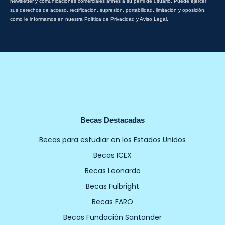
newsletter y comunicaciones comerciales afines a su perfil de usuario. Puede ejercer
sus derechos de acceso, rectificación, supresión, portabilidad, limitación y oposición,
como le informamos en nuestra Política de Privacidad y Aviso Legal.
Becas Destacadas
Becas para estudiar en los Estados Unidos
Becas ICEX
Becas Leonardo
Becas Fulbright
Becas FARO
Becas Fundación Santander