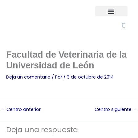
Ir
al
contenido
Universidades España
¿Qué carrera elijo?
Facultad de Veterinaria de la
Universidad de León
Deja un comentario
/ Por
/
3 de octubre de 2014
←
Centro anterior
Centro siguiente
→
Deja una respuesta