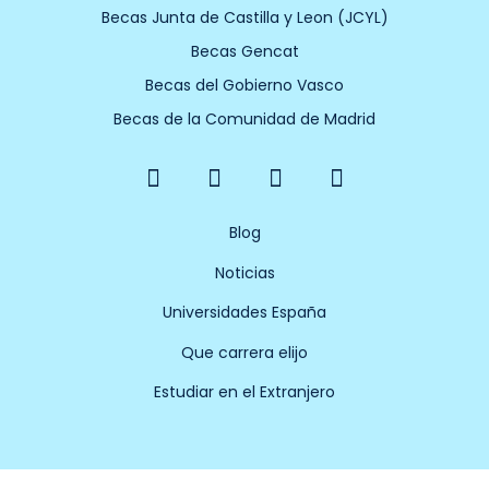
Becas Junta de Castilla y Leon (JCYL)
Becas Gencat
Becas del Gobierno Vasco
Becas de la Comunidad de Madrid
F
X
Y
I
a
-
o
n
c
t
u
s
e
w
t
t
Blog
b
i
u
a
Noticias
o
t
b
g
o
t
e
r
Universidades España
k
e
a
-
r
m
Que carrera elijo
f
Estudiar en el Extranjero