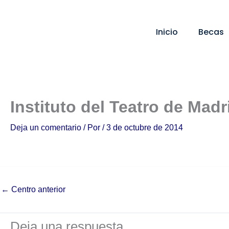
Ir
al
Inicio
Becas
contenido
Instituto del Teatro de Madr
Deja un comentario
/ Por
/
3 de octubre de 2014
←
Centro anterior
Deja una respuesta