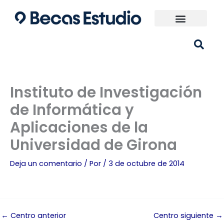
Ir
al
contenido
Universidades España
¿Qué carrera elijo?
Instituto de Investigación
de Informática y
Aplicaciones de la
Universidad de Girona
Deja un comentario
/ Por
/
3 de octubre de 2014
←
Centro anterior
Centro siguiente
→