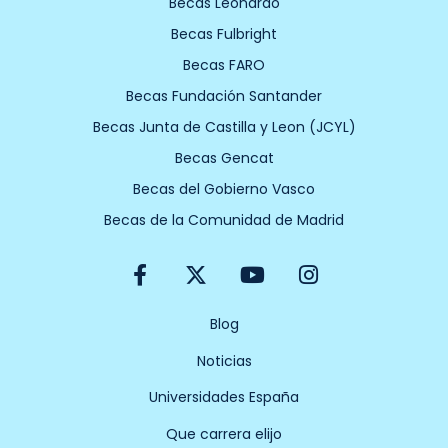
Becas Leonardo
Becas Fulbright
Becas FARO
Becas Fundación Santander
Becas Junta de Castilla y Leon (JCYL)
Becas Gencat
Becas del Gobierno Vasco
Becas de la Comunidad de Madrid
F
X
Y
I
a
-
o
n
c
t
u
s
e
w
t
t
Blog
b
i
u
a
Noticias
o
t
b
g
o
t
e
r
Universidades España
k
e
a
-
r
m
Que carrera elijo