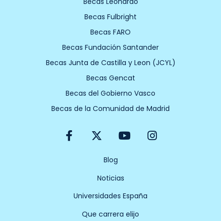
Becas Leonardo
Becas Fulbright
Becas FARO
Becas Fundación Santander
Becas Junta de Castilla y Leon (JCYL)
Becas Gencat
Becas del Gobierno Vasco
Becas de la Comunidad de Madrid
F
X
Y
I
a
-
o
n
c
t
u
s
e
w
t
t
Blog
b
i
u
a
Noticias
o
t
b
g
o
t
e
r
Universidades España
k
e
a
-
r
m
Que carrera elijo