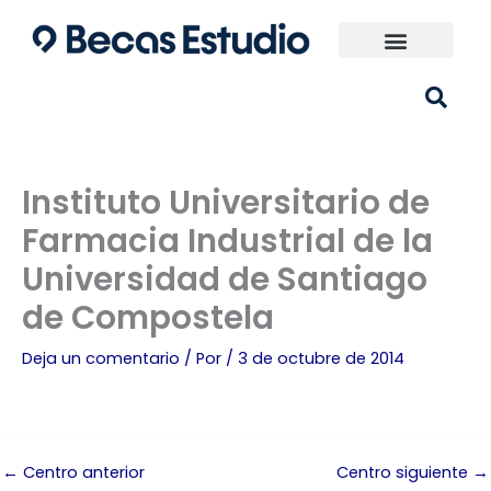
Ir
al
contenido
Universidades España
¿Qué carrera elijo?
Instituto Universitario de
Farmacia Industrial de la
Universidad de Santiago
de Compostela
Deja un comentario
/ Por
/
3 de octubre de 2014
←
Centro anterior
Centro siguiente
→