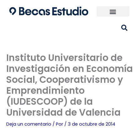
Ir
al
contenido
Universidades España
¿Qué carrera elijo?
Instituto Universitario de
Investigación en Economía
Social, Cooperativismo y
Emprendimiento
(IUDESCOOP) de la
Universidad de Valencia
Deja un comentario
/ Por
/
3 de octubre de 2014