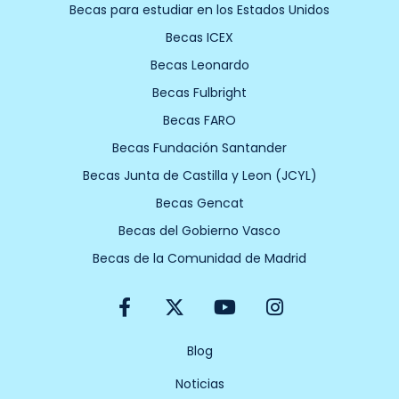
Becas para estudiar en los Estados Unidos
Becas ICEX
Becas Leonardo
Becas Fulbright
Becas FARO
Becas Fundación Santander
Becas Junta de Castilla y Leon (JCYL)
Becas Gencat
Becas del Gobierno Vasco
Becas de la Comunidad de Madrid
F
X
Y
I
a
-
o
n
c
t
u
s
e
w
t
t
Blog
b
i
u
a
Noticias
o
t
b
g