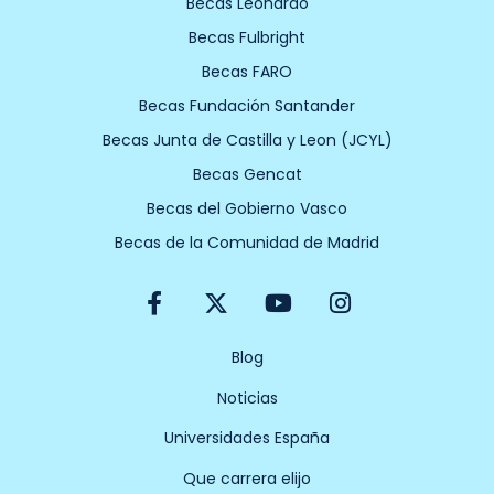
Becas Leonardo
Becas Fulbright
Becas FARO
Becas Fundación Santander
Becas Junta de Castilla y Leon (JCYL)
Becas Gencat
Becas del Gobierno Vasco
Becas de la Comunidad de Madrid
F
X
Y
I
a
-
o
n
c
t
u
s
e
w
t
t
Blog
b
i
u
a
Noticias
o
t
b
g
o
t
e
r
Universidades España
k
e
a
-
r
m
Que carrera elijo