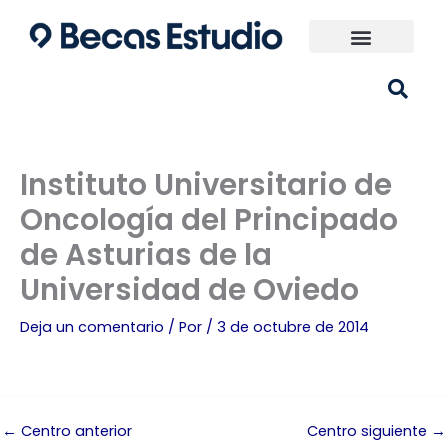
Ir
al
contenido
Universidades España
¿Qué carrera elijo?
Instituto Universitario de
Oncología del Principado
de Asturias de la
Universidad de Oviedo
Deja un comentario
/ Por
/
3 de octubre de 2014
←
Centro anterior
Centro siguiente
→