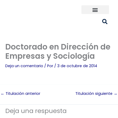
Ir
al
contenido
Universidades España
¿Qué carrera elijo?
Doctorado en Dirección de
Empresas y Sociología
Deja un comentario
/ Por
/
3 de octubre de 2014
←
Titulación anterior
Titulación siguiente
→
Deja una respuesta