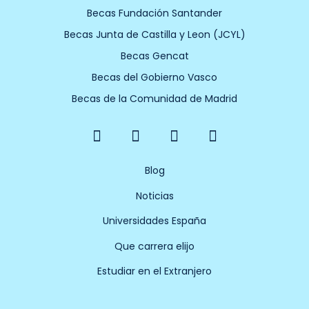
Becas Fundación Santander
Becas Junta de Castilla y Leon (JCYL)
Becas Gencat
Becas del Gobierno Vasco
Becas de la Comunidad de Madrid
F
X
Y
I
a
-
o
n
c
t
u
s
e
w
t
t
Blog
b
i
u
a
Noticias
o
t
b
g
o
t
e
r
Universidades España
k
e
a
-
r
m
Que carrera elijo
f
Estudiar en el Extranjero