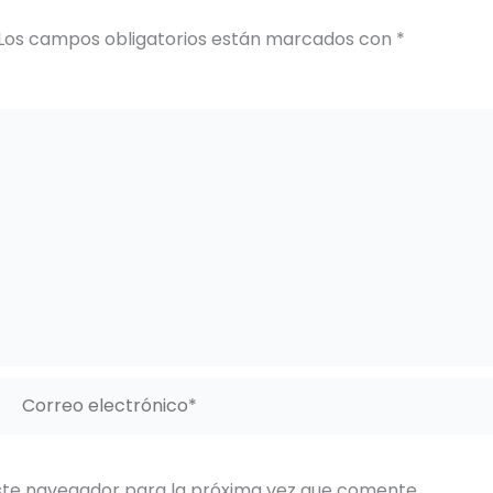
Los campos obligatorios están marcados con
*
Correo
electrónico*
ste navegador para la próxima vez que comente.