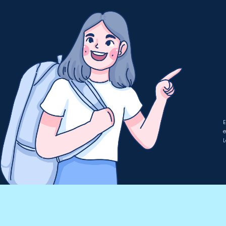
E
e
L