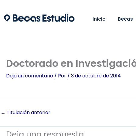
Ir
al
Inicio
Becas
contenido
Doctorado en Investigació
Deja un comentario
/ Por
/
3 de octubre de 2014
←
Titulación anterior
Deja una respuesta