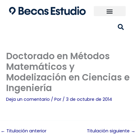
Ir
al
contenido
Universidades España
¿Qué carrera elijo?
Doctorado en Métodos
Matemáticos y
Modelización en Ciencias e
Ingeniería
Deja un comentario
/ Por
/
3 de octubre de 2014
←
Titulación anterior
Titulación siguiente
→