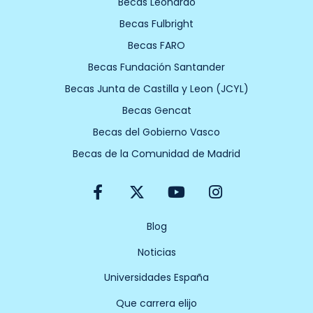
Becas Leonardo
Becas Fulbright
Becas FARO
Becas Fundación Santander
Becas Junta de Castilla y Leon (JCYL)
Becas Gencat
Becas del Gobierno Vasco
Becas de la Comunidad de Madrid
F
X
Y
I
a
-
o
n
c
t
u
s
e
w
t
t
Blog
b
i
u
a
Noticias
o
t
b
g
o
t
e
r
Universidades España
k
e
a
-
r
m
Que carrera elijo