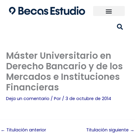
Ir
al
contenido
Universidades España
¿Qué carrera elijo?
Máster Universitario en
Derecho Bancario y de los
Mercados e Instituciones
Financieras
Deja un comentario
/ Por
/
3 de octubre de 2014
←
Titulación anterior
Titulación siguiente
→