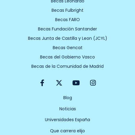
Becas Leonardo
Becas Fulbright
Becas FARO
Becas Fundación Santander
Becas Junta de Castilla y Leon (JCYL)
Becas Gencat
Becas del Gobierno Vasco
Becas de la Comunidad de Madrid
F
X
Y
I
a
-
o
n
c
t
u
s
e
w
t
t
Blog
b
i
u
a
Noticias
o
t
b
g
o
t
e
r
Universidades España
k
e
a
-
r
m
Que carrera elijo