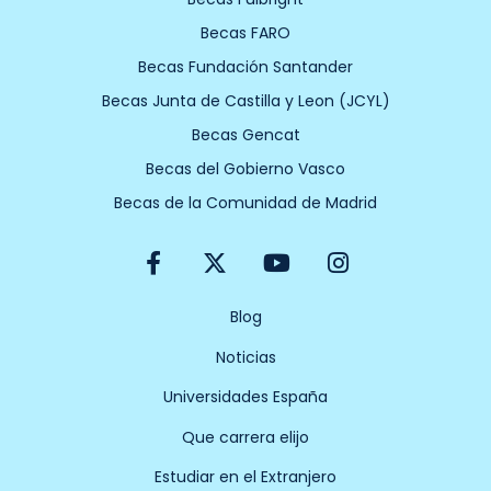
Becas FARO
Becas Fundación Santander
Becas Junta de Castilla y Leon (JCYL)
Becas Gencat
Becas del Gobierno Vasco
Becas de la Comunidad de Madrid
F
X
Y
I
a
-
o
n
c
t
u
s
e
w
t
t
Blog
b
i
u
a
Noticias
o
t
b
g
o
t
e
r
Universidades España
k
e
a
-
r
m
Que carrera elijo
f
Estudiar en el Extranjero