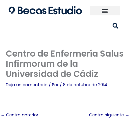
Ir
al
contenido
Universidades España
¿Qué carrera elijo?
Centro de Enfermería Salus
Infirmorum de la
Universidad de Cádiz
Deja un comentario
/ Por
/
8 de octubre de 2014
←
Centro anterior
Centro siguiente
→