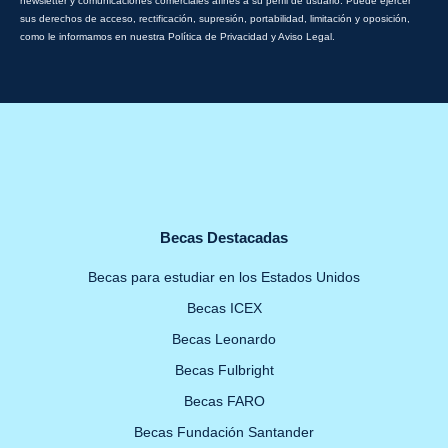
newsletter y comunicaciones comerciales afines a su perfil de usuario. Puede ejercer
sus derechos de acceso, rectificación, supresión, portabilidad, limitación y oposición,
como le informamos en nuestra Política de Privacidad y Aviso Legal.
Becas Destacadas
Becas para estudiar en los Estados Unidos
Becas ICEX
Becas Leonardo
Becas Fulbright
Becas FARO
Becas Fundación Santander