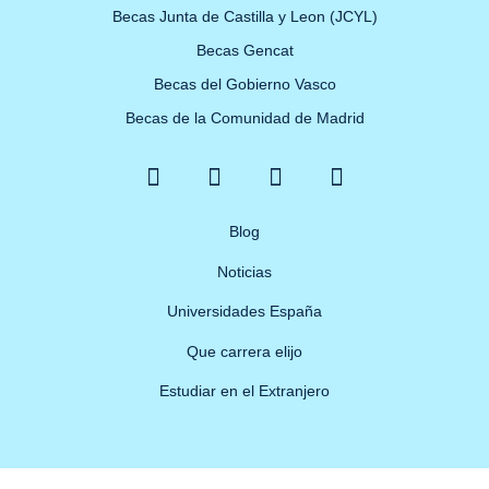
Becas Junta de Castilla y Leon (JCYL)
Becas Gencat
Becas del Gobierno Vasco
Becas de la Comunidad de Madrid
F
X
Y
I
a
-
o
n
c
t
u
s
e
w
Blog
t
t
b
i
u
a
Noticias
o
t
b
g
o
t
e
r
Universidades España
k
e
a
Que carrera elijo
-
r
m
f
Estudiar en el Extranjero