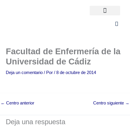
Ir
al
contenido
Universidades España
¿Qué carrera elijo?
Facultad de Enfermería de la
Universidad de Cádiz
Deja un comentario
/ Por
/
8 de octubre de 2014
←
Centro anterior
Centro siguiente
→
Deja una respuesta