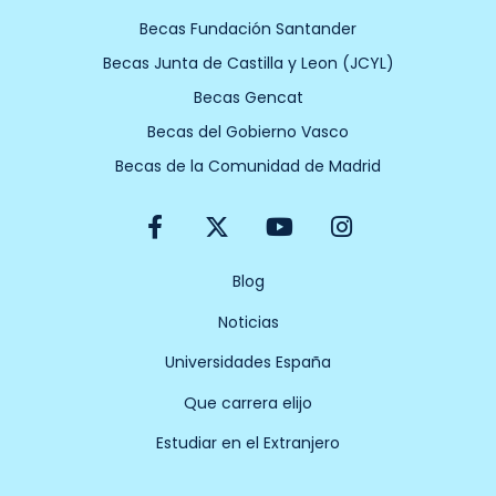
Becas Fundación Santander
Becas Junta de Castilla y Leon (JCYL)
Becas Gencat
Becas del Gobierno Vasco
Becas de la Comunidad de Madrid
F
X
Y
I
a
-
o
n
c
t
u
s
e
w
t
t
Blog
b
i
u
a
Noticias
o
t
b
g
o
t
e
r
Universidades España
k
e
a
-
r
m
Que carrera elijo
f
Estudiar en el Extranjero