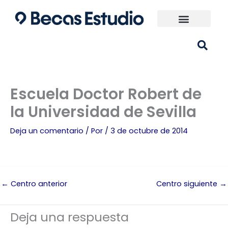
Ir
al
contenido
Universidades España
¿Qué carrera elijo?
Escuela Doctor Robert de
la Universidad de Sevilla
Deja un comentario
/ Por
/
3 de octubre de 2014
←
Centro anterior
Centro siguiente
→
Deja una respuesta