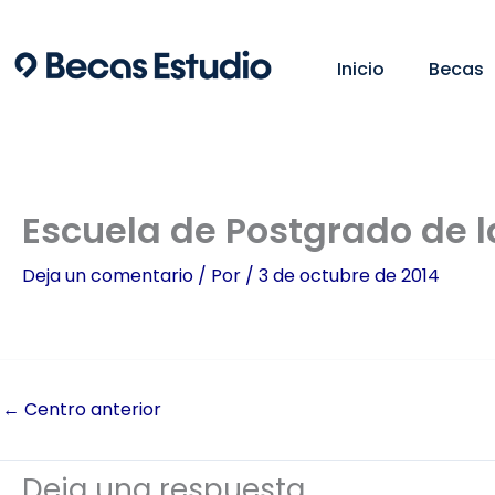
Ir
al
Inicio
Becas
contenido
Escuela de Postgrado de l
Deja un comentario
/ Por
/
3 de octubre de 2014
←
Centro anterior
Deja una respuesta