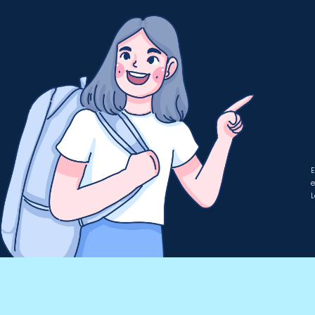
E
e
L