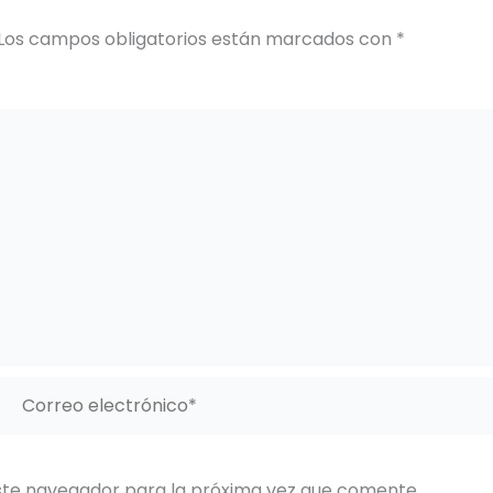
Los campos obligatorios están marcados con
*
Correo
electrónico*
ste navegador para la próxima vez que comente.